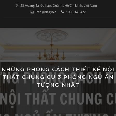
Skip
23 Hoàng Sa, Đa Kao, Quận 1, Hồ Chí Minh, Việt Nam
to
info@niag.net
1900 343 422
content
NHỮNG PHONG CÁCH THIẾT KẾ NỘI
THẤT CHUNG CƯ 3 PHÒNG NGỦ ẤN
TƯỢNG NHẤT