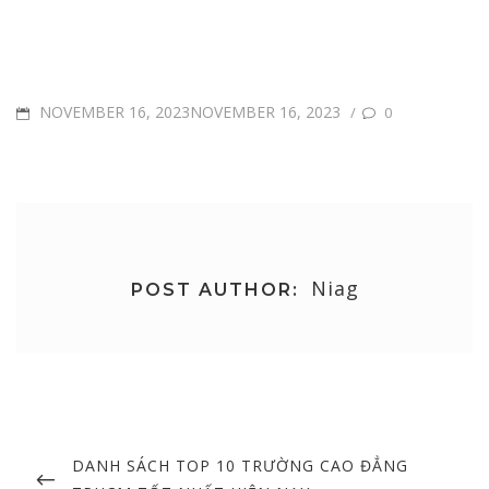
POSTED
NOVEMBER 16, 2023NOVEMBER 16, 2023
/
0
ON
Niag
POST AUTHOR:
Post
navigation
PREVIOUS
DANH SÁCH TOP 10 TRƯỜNG CAO ĐẲNG