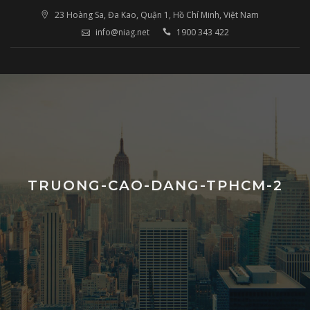
Skip
23 Hoàng Sa, Đa Kao, Quận 1, Hồ Chí Minh, Việt Nam
to
info@niag.net
1900 343 422
content
TRUONG-CAO-DANG-TPHCM-2